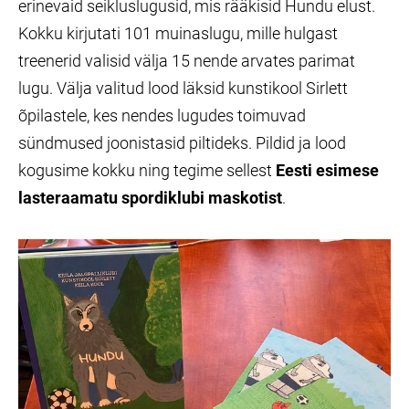
erinevaid seikluslugusid, mis rääkisid Hundu elust.
Kokku kirjutati 101 muinaslugu, mille hulgast
treenerid valisid välja 15 nende arvates parimat
lugu. Välja valitud lood läksid kunstikool Sirlett
õpilastele, kes nendes lugudes toimuvad
sündmused joonistasid piltideks. Pildid ja lood
kogusime kokku ning tegime sellest
Eesti esimese
lasteraamatu spordiklubi maskotist
.