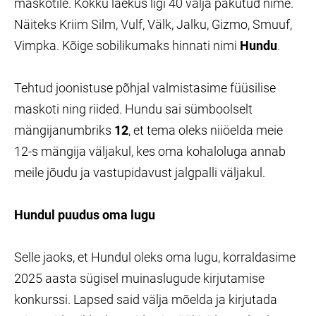
maskotile. Kokku laekus ligi 40 välja pakutud nime.
Näiteks Kriim Silm, Vulf, Välk, Jalku, Gizmo, Smuuf,
Vimpka. Kõige sobilikumaks hinnati nimi
Hundu
.
Tehtud joonistuse põhjal valmistasime füüsilise
maskoti ning riided. Hundu sai sümboolselt
mängijanumbriks
12
, et tema oleks niiöelda meie
12-s mängija väljakul, kes oma kohaloluga annab
meile jõudu ja vastupidavust jalgpalli väljakul.
Hundul puudus oma lugu
Selle jaoks, et Hundul oleks oma lugu, korraldasime
2025 aasta sügisel muinaslugude kirjutamise
konkurssi. Lapsed said välja mõelda ja kirjutada