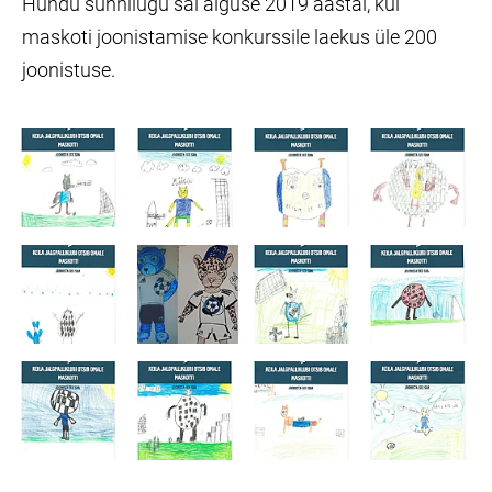
Hundu sünnilugu sai alguse 2019 aastal, kui
maskoti joonistamise konkurssile laekus üle 200
joonistuse.