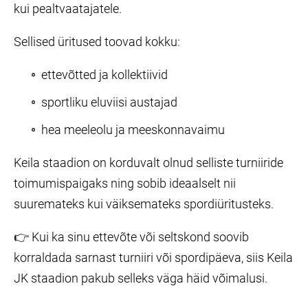
kui pealtvaatajatele.
Sellised üritused toovad kokku:
ettevõtted ja kollektiivid
sportliku eluviisi austajad
hea meeleolu ja meeskonnavaimu
Keila staadion on korduvalt olnud selliste turniiride
toimumispaigaks ning sobib ideaalselt nii
suuremateks kui väiksemateks spordiüritusteks.
👉 Kui ka sinu ettevõte või seltskond soovib
korraldada sarnast turniiri või spordipäeva, siis Keila
JK staadion pakub selleks väga häid võimalusi.