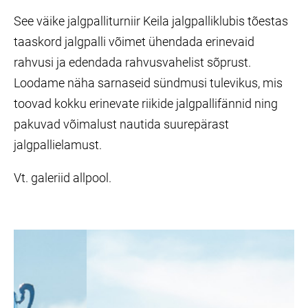
See väike jalgpalliturniir Keila jalgpalliklubis tõestas
taaskord jalgpalli võimet ühendada erinevaid
rahvusi ja edendada rahvusvahelist sõprust.
Loodame näha sarnaseid sündmusi tulevikus, mis
toovad kokku erinevate riikide jalgpallifännid ning
pakuvad võimalust nautida suurepärast
jalgpallielamust.
Vt. galeriid allpool.