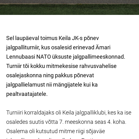
Sel laupäeval toimus Keila JK-s põnev
jalgpalliturniir, kus osalesid erinevad Ämari
Lennubaasi NATO üksuste jalgpallimeeskonnad.
Turniir tõi kokku mitmekesise rahvusvahelise
osalejaskonna ning pakkus põnevat
jalgpallielamust nii mängijatele kui ka
pealtvaatajatele.
Turniiri korraldajaks oli Keila jalgpalliklubi, kes ka ise
osaledes suutis võtta 7. meeskonna seas 4. koha.
Osalema oli kutsutud mitme riigi sõjaväe