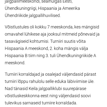
jalgpallimeeskondi, sealhulgas Eesti,
Ühendkuningriigi, Hispaania ja Ameerika
Ühendriikide jalgpallihuvilised.
Võistlustules oli kokku 7 meeskonda, kes mängisid
omavahel lühikese aja jooksul mitmeid põnevaid ja
tasavägiseid kohtumisi. Turniiri suutis võita
Hispaania A meeskond, 2. koha mängis välja
Hispaania B tiim ning 3. tuli Ühendkuningriikide A
meeskond.
Turniiri korraldajad ja osalejad väljendasid pärast
turniiri lõppu rahulolu selle eduka läbiviimise üle.
Nad tänasid Keila jalgpalliklubi suurepärase
võistluskeskkonna eest ning väljendasid soovi
tulevikus sarnaseid turniire korraldada.